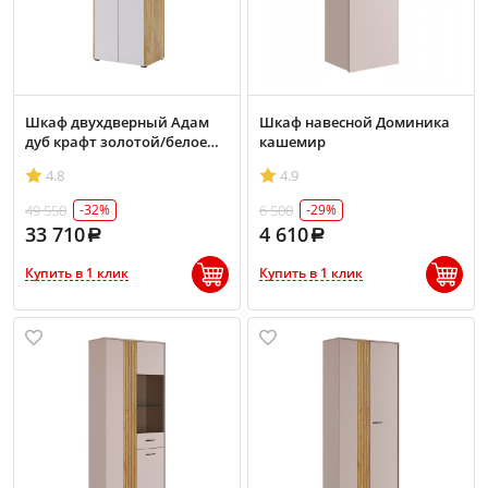
Шкаф двухдверный Адам
Шкаф навесной Доминика
дуб крафт золотой/белое
кашемир
дерево
4.8
4.9
49 550
6 500
-32%
-29%
33 710
4 610
Купить в 1 клик
Купить в 1 клик