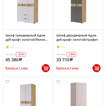
Шкаф трехдверный Адам
Шкаф двухдверный Адам
дуб крафт золотой/белое
дуб крафт золотой/графит
дерево
4.6
4.9
66 250
46 860
-32%
-28%
45 380
33 710
Купить в 1 клик
Купить в 1 клик