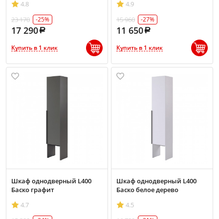
4.8
4.9
23 170
15 960
-25%
-27%
17 290
11 650
Купить в 1 клик
Купить в 1 клик
Шкаф однодверный L400
Шкаф однодверный L400
Баско графит
Баско белое дерево
4.7
4.5