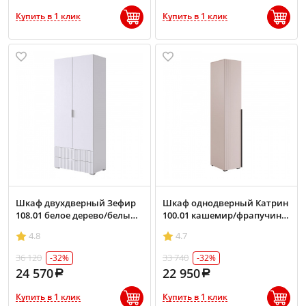
Купить в 1 клик
Купить в 1 клик
Шкаф двухдверный Зефир
Шкаф однодверный Катрин
108.01 белое дерево/белый
100.01 кашемир/фрапучино
(эмаль)
матовый
4.8
4.7
36 120
33 740
-32%
-32%
24 570
22 950
Купить в 1 клик
Купить в 1 клик