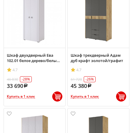
Шкаф двухдверный Ева
Шкаф трехдверный Адам
102.01 белое дерево/белый
дуб крафт золотой/графит
матовый
4.7
4.7
46 830
61 720
-28%
-26%
33 690
45 380
Купить в 1 клик
Купить в 1 клик