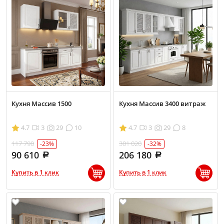
Кухня Массив 1500
Кухня Массив 3400 витраж
4.7
3
29
10
4.7
3
29
8
117 790
301 020
-23%
-32%
90 610
206 180
Купить в 1 клик
Купить в 1 клик