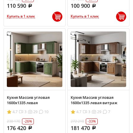
110 590
100 900
Купить в 1 клик
Купить в 1 клик
Кухня Массив угловая
Кухня Массив угловая
1600х1335 левая
1600х1335 левая витраж
4.7
3
29
10
4.7
3
29
7
238 170
272 210
-26%
-33%
176 420
181 470