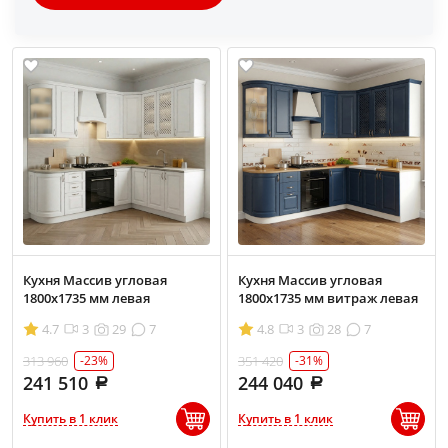
Кухня Массив угловая
Кухня Массив угловая
1800х1735 мм левая
1800х1735 мм витраж левая
4.7
3
29
7
4.8
3
28
7
313 960
351 420
-23%
-31%
241 510
244 040
Купить в 1 клик
Купить в 1 клик