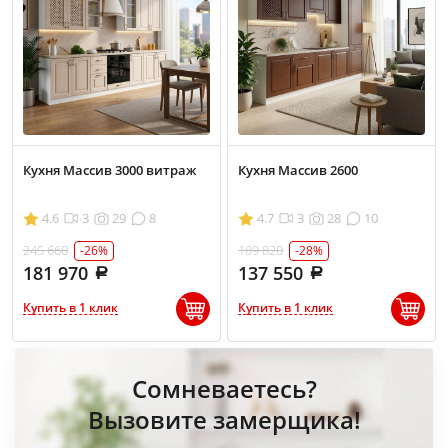
Кухня Массив 3000 витраж
Кухня Массив 2600
4.6
3
29
8
4.7
3
28
10
245 660
189 820
-26%
-28%
181 970
137 550
Купить в 1 клик
Купить в 1 клик
Сомневаетесь?
Вызовите замерщика!