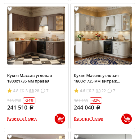
Кухня Массив угловая
Кухня Массив угловая
1800х1735 мм правая
1800х1735 мм витраж
правая
4.8
3
28
7
4.6
3
22
7
318 790
361 180
-24%
-32%
241 510
244 040
Купить в 1 клик
Купить в 1 клик