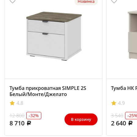
Новинка
Тумба прикроватная SIMPLE 2S
Тумба НК
Белый/Монте/Джелато
4.8
4.9
12 800
3 540
-32%
-25
В корзину
8 710
2 640