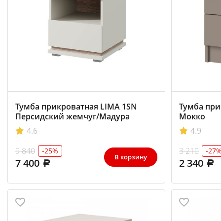
Тумба прикроватная LIMA 1SN
Тумба пр
Персидский жемчуг/Мадура
Мокко
4.6
4.9
9 840
3 210
-25%
-27
В корзину
7 400
2 340