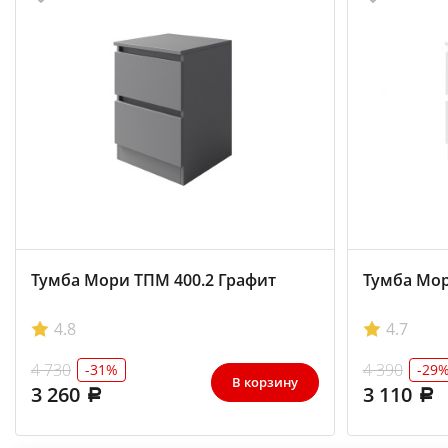
Тумба Мори ТПМ 400.2 Графит
Тумба Мор
4.8
4.7
4 730
4 390
-31%
-29
В корзину
3 260
3 110