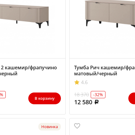
 2 кашемир/фрапучино
Тумба Рич кашемир/фр
черный
матовый/черный
4.6
18 370
1%
-32%
В корзину
12 580
Новинка