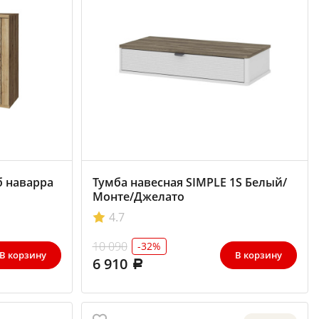
б наварра
Тумба навесная SIMPLE 1S Белый/
Монте/Джелато
4.7
10 090
-32%
В корзину
В корзину
6 910