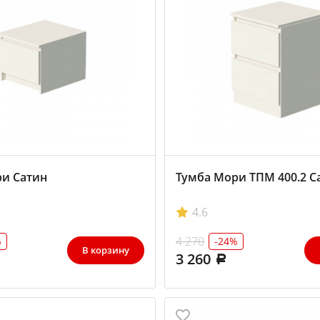
и Сатин
Тумба Мори ТПМ 400.2 С
4.6
4 270
%
-24%
В корзину
3 260