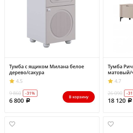
Тумба с ящиком Милана белое
Тумба Рич
дерево/сакура
матовый/
4.5
4.7
9 860
26 090
-31%
-3
В корзину
6 800
18 120