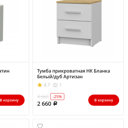
атин
Тумба прикроватная НК Бланка
Белый/дуб Артизан
4.7
1
3 560
-25%
В корзину
В корзину
2 660