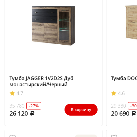
Тумба JAGGER 1V2D2S Дуб
Тумба DOO
монастырский/Черный
4.7
4.6
35 780
29 380
-27%
-3
В корзину
26 120
20 690