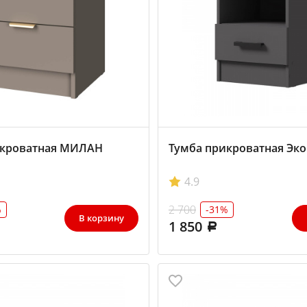
икроватная МИЛАН
Тумба прикроватная Эко
4.9
2 700
%
-31%
В корзину
1 850