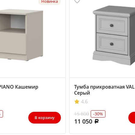
Новинка
 PIANO Кашемир
Тумба прикроватная VAL
Серый
4.6
15 800
%
-30%
В корзину
11 050