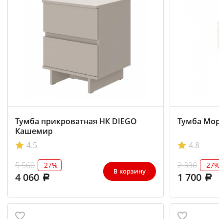
Тумба прикроватная НК DIEGO
Тумба Мор
Кашемир
4.5
4.8
5 560
2 330
-27%
-27
В корзину
4 060
1 700