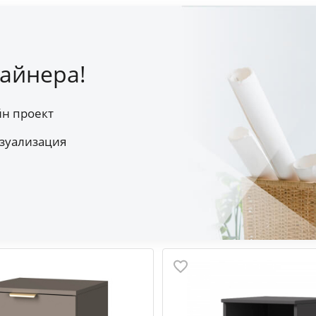
айнера!
йн проект
зуализация