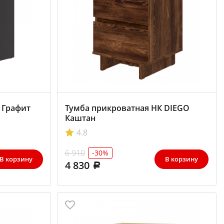
 Графит
Тумба прикроватная НК DIEGO
Каштан
4.8
6 910
-30%
В корзину
В корзину
4 830