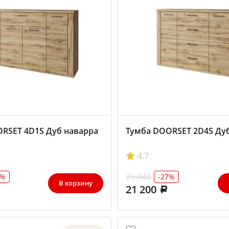
RSET 4D1S Дуб наварра
Тумба DOORSET 2D4S Ду
4.7
29 040
0%
-27%
В корзину
21 200