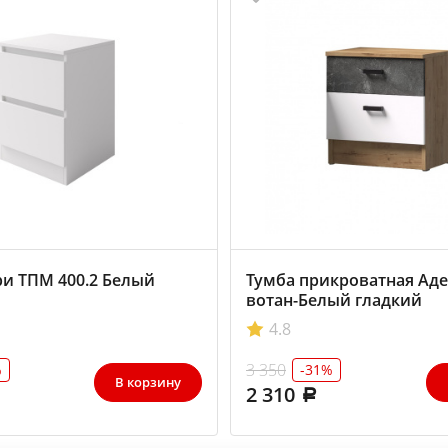
и ТПМ 400.2 Белый
Тумба прикроватная Аде
вотан-Белый гладкий
4.8
3 350
%
-31%
В корзину
2 310