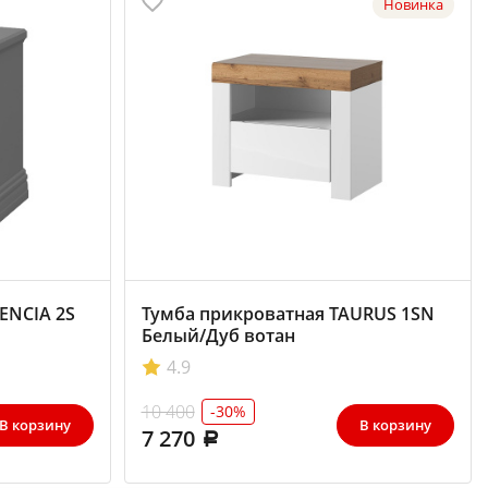
Новинка
ENCIA 2S
Тумба прикроватная TAURUS 1SN
Белый/Дуб вотан
4.9
10 400
-30%
В корзину
В корзину
7 270