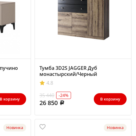
апучино
Тумба 3D2S JAGGER Дуб
монастырский/Черный
4.8
35 440
-24%
В корзину
В корзину
26 850
Новинка
Новинка