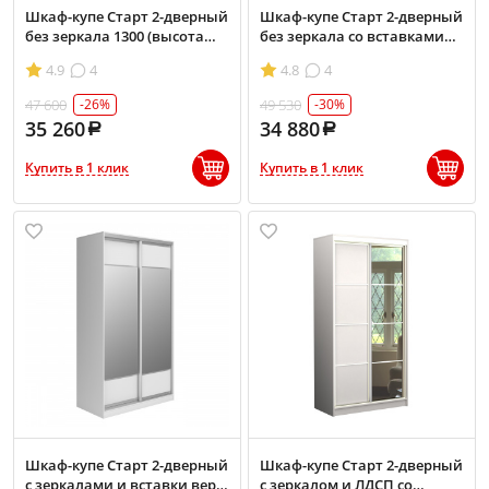
Шкаф-купе Старт 2-дверный
Шкаф-купе Старт 2-дверный
без зеркала 1300 (высота
без зеркала со вставками
2200, глубина 450)
1200 (высота 2200, глубина
4.9
4
4.8
4
450)
47 600
49 530
-26%
-30%
35 260
34 880
Купить в 1 клик
Купить в 1 клик
Шкаф-купе Старт 2-дверный
Шкаф-купе Старт 2-дверный
с зеркалами и вставки верх,
с зеркалом и ЛДСП со