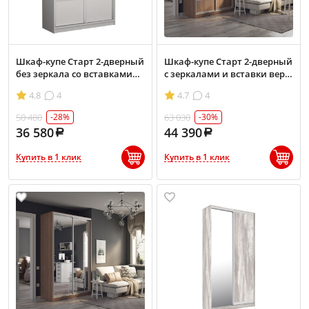
Шкаф-купе Старт 2-дверный
Шкаф-купе Старт 2-дверный
без зеркала со вставками
с зеркалами и вставки верх,
1300 (высота 2200, глубина
низ-ЛДСП 1300 (высота 2200,
4.8
4
4.7
4
450)
глубина 450)
50 480
63 030
-28%
-30%
36 580
44 390
Купить в 1 клик
Купить в 1 клик