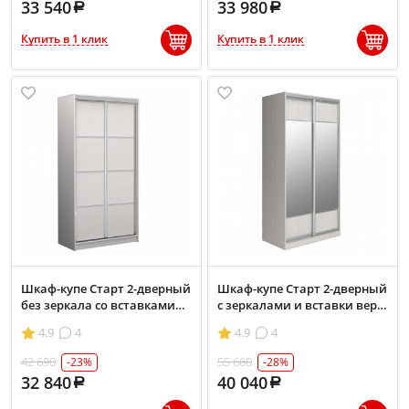
33 540
33 980
Купить в 1 клик
Купить в 1 клик
Шкаф-купе Старт 2-дверный
Шкаф-купе Старт 2-дверный
без зеркала со вставками
с зеркалами и вставки верх,
1100 (высота 2200, глубина
низ-ЛДСП 1100 (высота 2200,
4.9
4
4.9
4
450)
глубина 450)
42 690
55 660
-23%
-28%
32 840
40 040