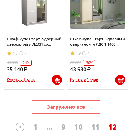
Шкаф-купе Старт 2-дверный
Шкаф-купе Старт 2-дверный
с зеркалом и ЛДСП со
с зеркалом и ЛДСП 1400
вставками 1100 (высота
(высота 2400, глубина 600)
4.6
7
4.9
4
2400, глубина 450)
46 030
62 820
-24%
-30%
35 140
43 930
Купить в 1 клик
Купить в 1 клик
Загружено все
1
...
9
10
11
12