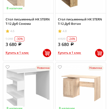
В наличии
Стол письменный НК STERN
Стол письменный НК STERN
Т-12 Дуб Сонома
Т-12 Дуб Вотан
4.6
4.8
5 260
4 820
-30%
-24%
3 680
3 680
Купить в 1 клик
Купить в 1 клик
Новинка
Новинка
В наличии
В наличии