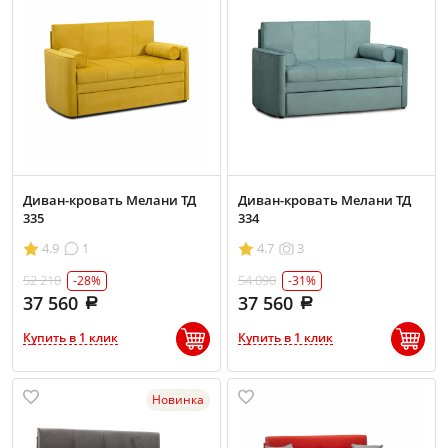
Диван-кровать Мелани ТД
Диван-кровать Мелани ТД
335
334
4.9
1
4.7
3
52 210
54 090
-28%
-31%
37 560
37 560
Купить в 1 клик
Купить в 1 клик
Новинка