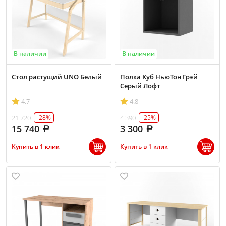
В наличии
В наличии
Стол растущий UNO Белый
Полка Куб НьюТон Грэй
Серый Лофт
4.7
4.8
21 720
4 390
-28%
-25%
15 740
3 300
Купить в 1 клик
Купить в 1 клик