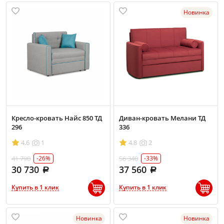
Новинка
Кресло-кровать Найс 850 ТД
Диван-кровать Мелани ТД
296
336
4.6
1
4.8
2
41 790
56 340
-26%
-33%
30 730
37 560
Купить в 1 клик
Купить в 1 клик
Новинка
Новинка