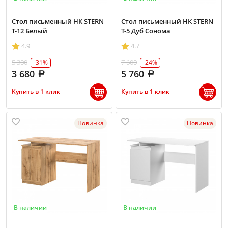
Стол письменный НК STERN
Стол письменный НК STERN
Т-12 Белый
Т-5 Дуб Сонома
4.9
4.7
5 300
7 600
-31%
-24%
3 680
5 760
Купить в 1 клик
Купить в 1 клик
Новинка
Новинка
В наличии
В наличии