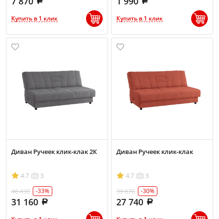
7 870
1 990
Купить в 1 клик
Купить в 1 клик
Диван Ручеек клик-клак 2К
Диван Ручеек клик-клак
4.7
3
4.7
3
46 430
39 670
-33%
-30%
31 160
27 740