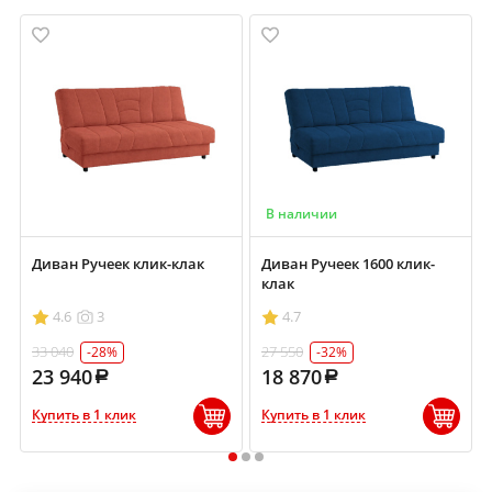
В наличии
Диван Ручеек клик-клак
Диван Ручеек 1600 клик-
клак
4.6
3
4.7
33 040
27 550
-28%
-32%
23 940
18 870
Купить в 1 клик
Купить в 1 клик
1
2
3