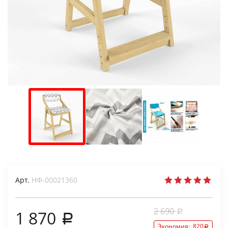
Арт.
НФ-00021360
2 690
1 870
Экономия:
820