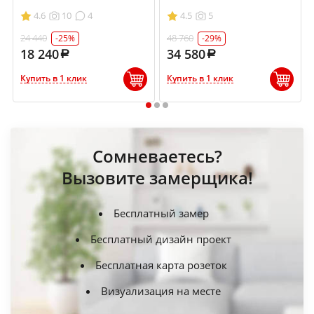
4.6
10
4
4.5
5
24 440
48 760
-25%
-29%
18 240
34 580
Купить в 1 клик
Купить в 1 клик
1
2
3
Сомневаетесь?
Вызовите замерщика!
Бесплатный замер
Бесплатный дизайн проект
Бесплатная карта розеток
Визуализация на месте