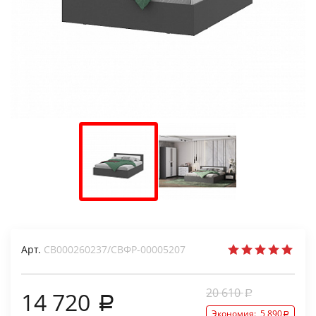
Арт.
СВ000260237/СВФР-00005207
20 610
14 720
Экономия:
5 890