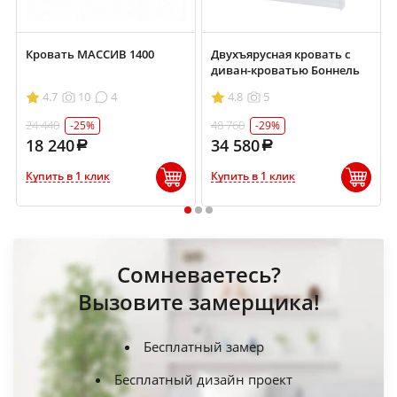
Кровать МАССИВ 1400
Двухъярусная кровать с
диван-кроватью Боннель
4.7
10
4
4.8
5
24 440
48 760
-25%
-29%
18 240
34 580
Купить в 1 клик
Купить в 1 клик
1
2
3
Сомневаетесь?
Вызовите замерщика!
Бесплатный замер
Бесплатный дизайн проект