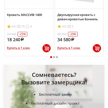
Кровать МАССИВ 1400
Двухъярусная кровать с
диван-кроватью Боннель
4.6
10
4
4.9
5
24 440
48 760
-25%
-29%
18 240
34 580
Купить в 1 клик
Купить в 1 клик
1
2
3
Сомневаетесь?
Вызовите замерщика!
Бесплатный замер
Бесплатный дизайн проект