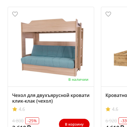
В наличии
Чехол для двухъярусной кровати
Кроватно
клик-клак (чехол)
4.6
4.6
4 800
6 920
-25%
-3
В корзину