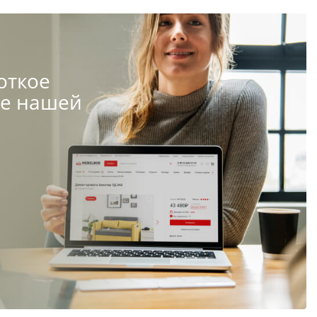
откое
те нашей