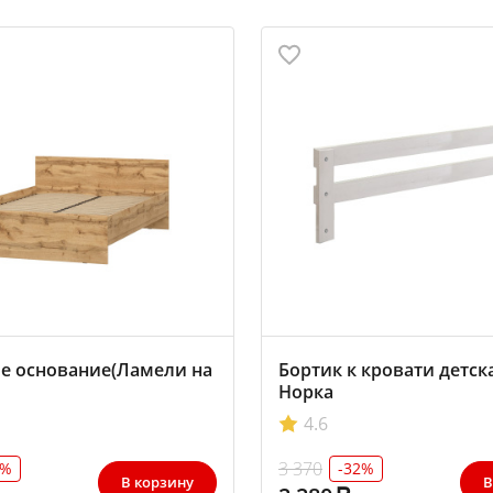
е основание(Ламели на ленте) 1600х2000
Бортик к кровати детск
Норка
4.6
3 370
3%
-32%
В корзину
В