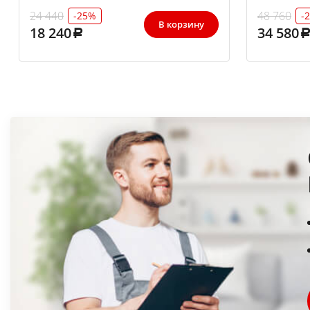
24 440
48 760
-25%
-
В корзину
18 240
34 580