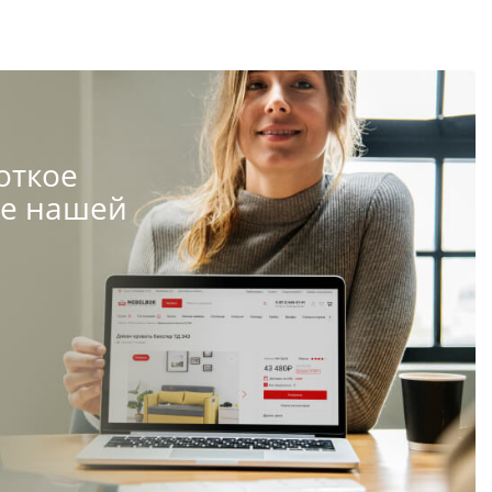
откое
те нашей