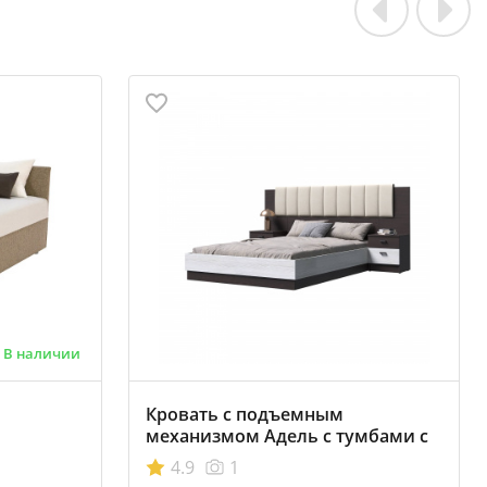
В наличии
Кровать с подъемным
механизмом Адель с тумбами с
мягким изголовьем 1600х2000
4.9
1
Венге-Лоредо