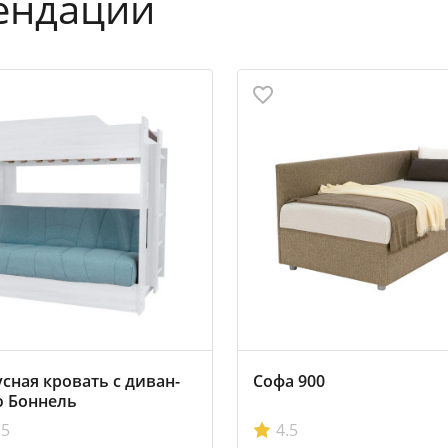
ендации
сная кровать с диван-
Софа 900
ю Боннель
5
4.5