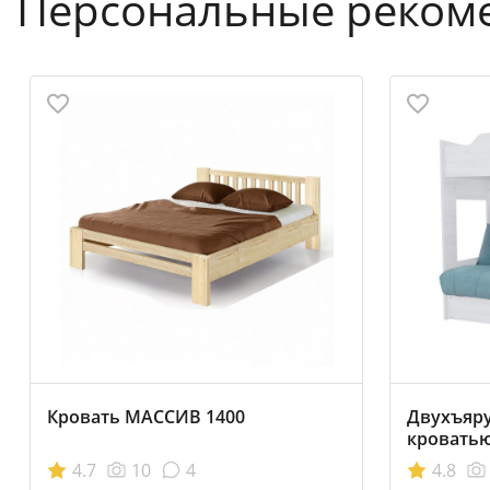
Персональные реком
Кровать МАССИВ 1400
Двухъяру
кровать
4.7
10
4
4.8