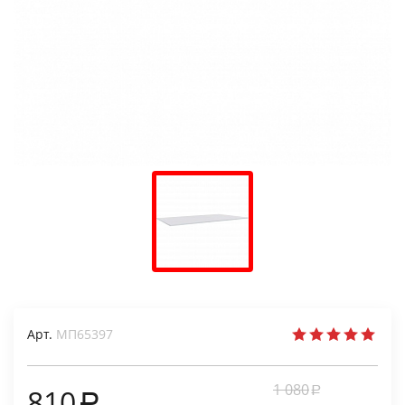
Арт.
МП65397
1 080
810