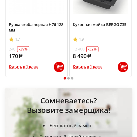
Ручка скоба черная Н76 128
Кухонная мойка BERGG Z35
мм
4.7
4.9
240
12 400
-29%
-32%
170
8 490
Купить в 1 клик
Купить в 1 клик
1
2
3
Сомневаетесь?
Вызовите замерщика!
Бесплатный замер
Бесплатный дизайн проект