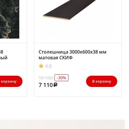
38
Столешница 3000х600х38 мм
ный
матовая СКИФ
4.8
10 100
-30%
 корзину
В корзину
7 110