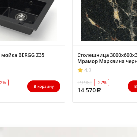
 мойка BERGG Z35
Столешница 3000х600х
Мрамор Марквина чер
3029/S, АМК-Троя
4.9
19 960
32%
-27%
В корзину
В
14 570