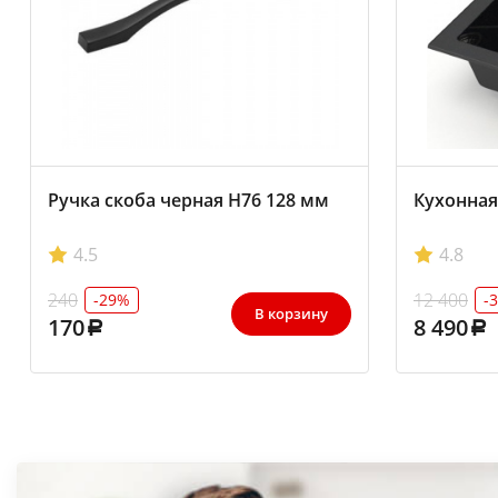
Ручка скоба черная Н76 128 мм
Кухонная
4.5
4.8
240
12 400
-29%
-
В корзину
170
8 490