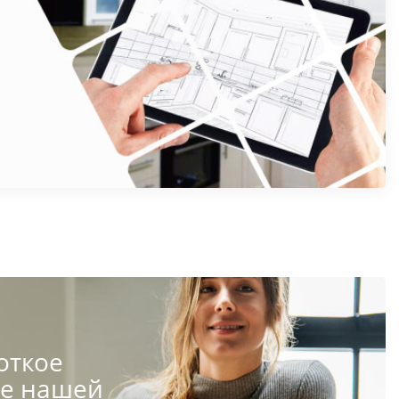
откое
те нашей