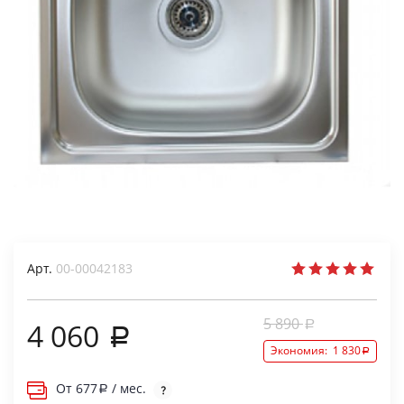
Арт.
00-00042183
5 890
4 060
Экономия:
1 830
От
677
/ мес.