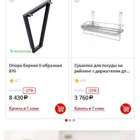
В наличии
Опора барная V-образная
Сушилка для посуды на
870
рейлинг с держателем для
полотенца LS228
4.7
4.9
11 550
5 000
-27%
-25%
8 430
3 760
Купить в 1 клик
Купить в 1 клик
1
2
3