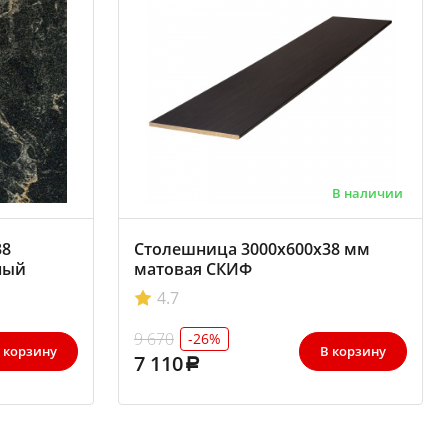
В наличии
38
Столешница 3000х600х38 мм
ный
матовая СКИФ
4.7
9 670
-26%
 корзину
В корзину
7 110