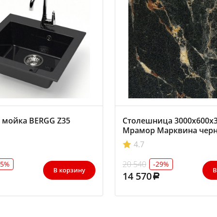
 мойка BERGG Z35
Столешница 3000х600х
Мрамор Марквина чер
3029/S, АМК-Троя
4.7
20 540
25%
-29%
В корзину
В
14 570