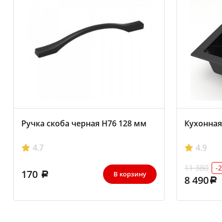
Ручка скоба черная Н76 128 мм
Кухонная
4.7
4.9
11 380
-
170
В корзину
8 490