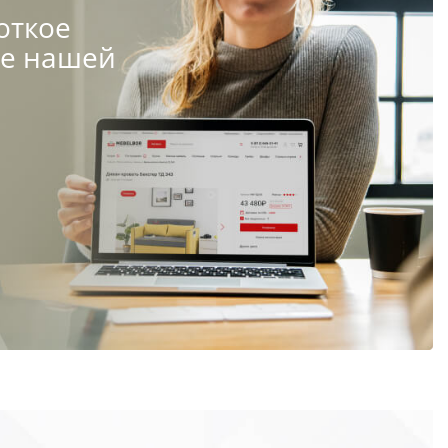
откое
те нашей