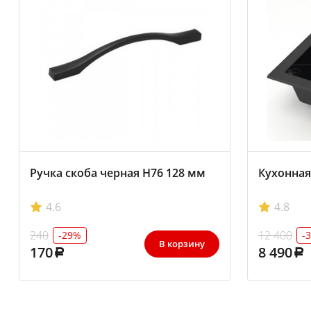
Ручка скоба черная Н76 128 мм
Кухонная
4.6
4.8
240
12 400
-29%
-
В корзину
170
8 490