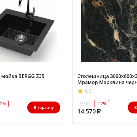
 мойка BERGG Z35
Столешница 3000х600х
Мрамор Марквина чер
3029/S, АМК-Троя
4.6
19 960
32%
-27%
В корзину
В
14 570