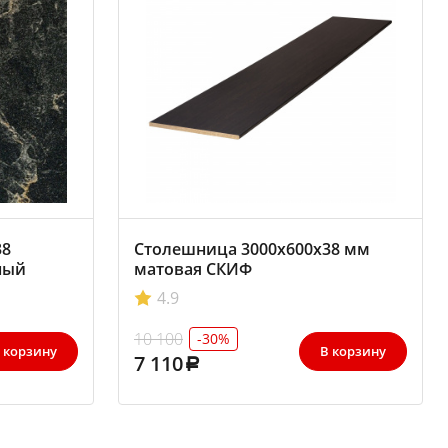
38
Столешница 3000х600х38 мм
ный
матовая СКИФ
4.9
10 100
-30%
 корзину
В корзину
7 110