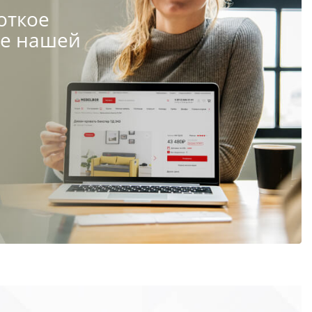
откое
те нашей