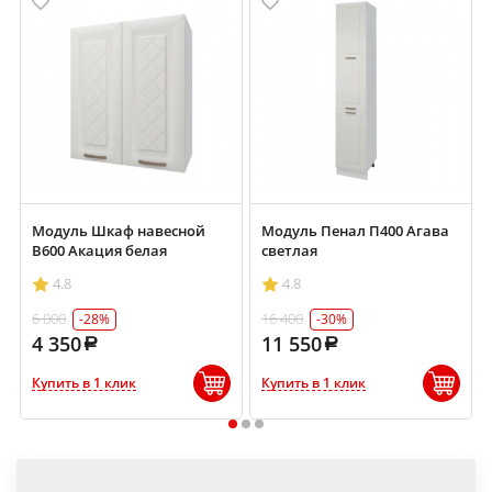
Модуль Шкаф навесной
Модуль Пенал П400 Агава
В600 Акация белая
светлая
4.8
4.8
6 000
16 400
-28%
-30%
4 350
11 550
Купить в 1 клик
Купить в 1 клик
1
2
3