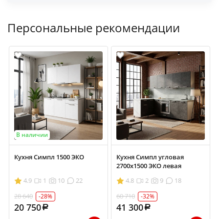
Персональные рекомендации
В наличии
Кухня Симпл 1500 ЭКО
Кухня Симпл угловая
2700х1500 ЭКО левая
4.9
1
10
22
4.8
2
9
18
28 640
60 710
-28%
-32%
20 750
41 300