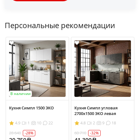
Персональные рекомендации
В наличии
Кухня Симпл 1500 ЭКО
Кухня Симпл угловая
2700х1500 ЭКО левая
4.9
1
10
22
4.8
2
9
18
28 640
60 710
-28%
-32%
20 750
41 300