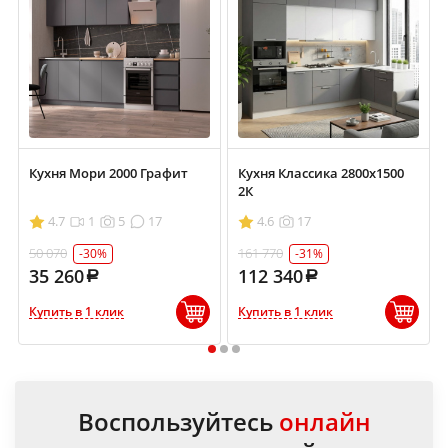
Кухня Мори 2000 Графит
Кухня Классика 2800х1500
2К
4.7
1
5
17
4.6
17
50 070
161 770
-30%
-31%
35 260
112 340
Купить в 1 клик
Купить в 1 клик
1
2
3
Воспользуйтесь
онлайн