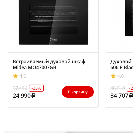
Встраиваемый духовой шкаф
Духовой 
Midea MO47007GB
606 P Bla
4.6
4.6
37 490
46 510
-33%
-
В корзину
24 990
34 707