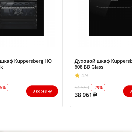
шкаф Kuppersberg HO
Духовой шкаф Kuppers
ck
608 BB Glass
4.9
54 550
25%
-29%
В корзину
В
38 961