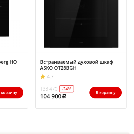
berg HO
Встраиваемый духовой шкаф
ASKO OT26BGH
4.7
138 470
-24%
 корзину
В корзину
104 900