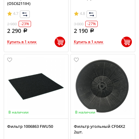
(OSC6211IH)
4.7
4.8
2 980
3 000
-23%
-27%
2 290
2 190
Купить в 1 клик
Купить в 1 клик
В наличии
В наличии
Фильтр 1006863 FWU50
Фильтр угольный CF04X2
2шт.