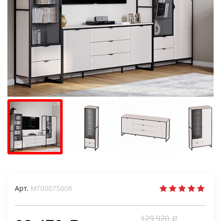
Арт.
МГ00075008
129 920