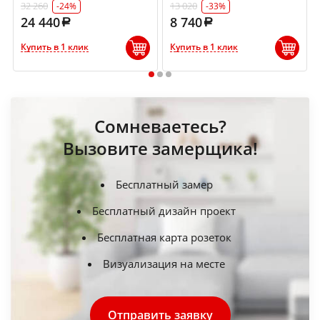
32 260
13 020
-24%
-33%
24 440
8 740
Купить в 1 клик
Купить в 1 клик
1
2
3
Сомневаетесь?
Вызовите замерщика!
Бесплатный замер
Бесплатный дизайн проект
Бесплатная карта розеток
Визуализация на месте
Отправить заявку