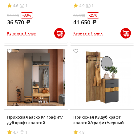
4.6
1
4.9
1
54 490
55 390
-33%
-25%
36 570
41 650
Купить в 1 клик
Купить в 1 клик
Прихожая Баско К4 графит/
Прихожая К3 дуб крафт
дуб крафт золотой
золотой/графит/черный
4.7
1
4.8