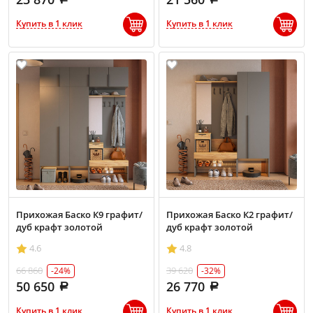
Купить в 1 клик
Купить в 1 клик
Прихожая Баско К9 графит/
Прихожая Баско К2 графит/
дуб крафт золотой
дуб крафт золотой
4.6
4.8
66 860
39 620
-24%
-32%
50 650
26 770
Купить в 1 клик
Купить в 1 клик