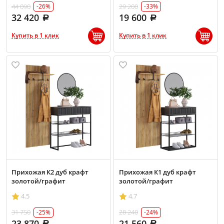
44 090
29 200
-26%
-33%
32 420
19 600
Купить в 1 клик
Купить в 1 клик
Прихожая К2 дуб крафт
Прихожая К1 дуб крафт
золотой/графит
золотой/графит
4.5
4.7
31 750
28 240
-25%
-24%
23 870
21 560