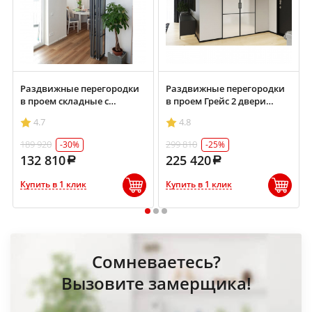
Раздвижные перегородки
Раздвижные перегородки
в проем складные с
в проем Грейс 2 двери
фрамугой 1500х2700
настенная 1200х2100 мм
4.7
4.8
черный/стекло прозрачное
черный/стекло сатинат
189 920
299 810
-30%
-25%
132 810
225 420
Купить в 1 клик
Купить в 1 клик
1
2
3
Сомневаетесь?
Вызовите замерщика!