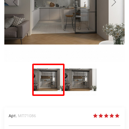
Арт.
МП71086