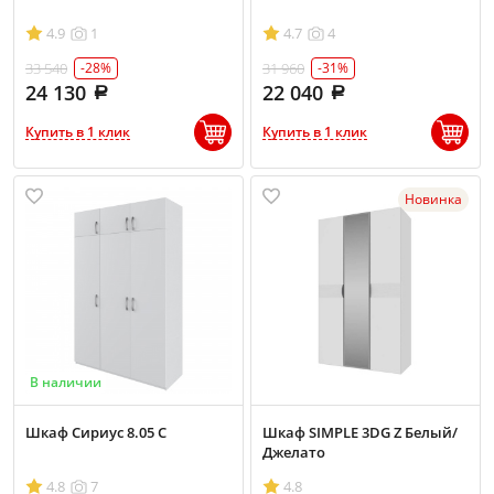
4.9
1
4.7
4
33 540
31 960
-28%
-31%
24 130
22 040
Купить в 1 клик
Купить в 1 клик
Новинка
В наличии
Шкаф Сириус 8.05 С
Шкаф SIMPLE 3DG Z Белый/
Джелато
4.8
7
4.8