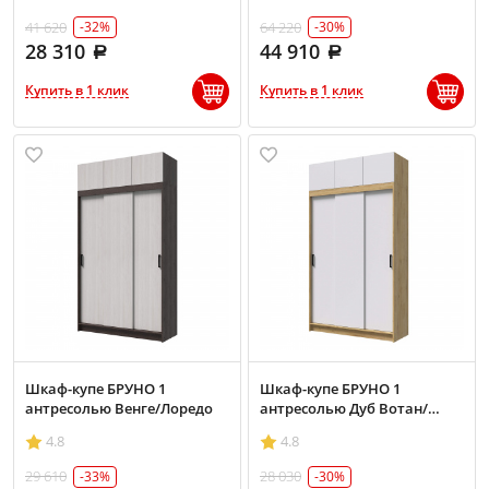
41 620
64 220
-32%
-30%
28 310
44 910
Купить в 1 клик
Купить в 1 клик
Шкаф-купе БРУНО 1
Шкаф-купе БРУНО 1
антресолью Венге/Лоредо
антресолью Дуб Вотан/
Белый гладкий
4.8
4.8
29 610
28 030
-33%
-30%