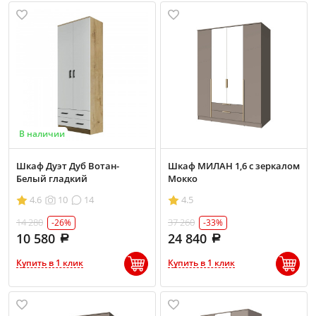
В наличии
Шкаф Дуэт Дуб Вотан-
Шкаф МИЛАН 1,6 с зеркалом
Белый гладкий
Мокко
4.6
10
14
4.5
14 280
37 260
-26%
-33%
10 580
24 840
Купить в 1 клик
Купить в 1 клик