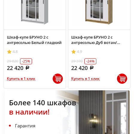
Шкаф-купе БРУНО 2 с
Шкаф-купе БРУНО 2 с
антресолью Белый гладкий
антресолью Дуб вотан/
Белый гладкий
4.8
4.9
29 820
29 370
-25%
-24%
22 420
22 420
Купить в 1 клик
Купить в 1 клик
Более 140 шкафов
в наличии!
Гарантия