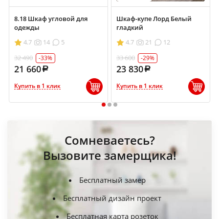
8.18 Шкаф угловой для
Шкаф-купе Лорд Белый
одежды
гладкий
4.7
14
5
4.7
21
12
32 490
33 600
-33%
-29%
21 660
23 830
Купить в 1 клик
Купить в 1 клик
1
2
3
Сомневаетесь?
Вызовите замерщика!
Бесплатный замер
Бесплатный дизайн проект
Бесплатная карта розеток