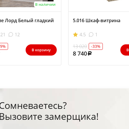
В наличии
е Лорд Белый гладкий
5.016 Шкаф-витрина
21
12
4.5
1
13 020
29%
-33%
В корзину
В
8 740
Сомневаетесь?
Вызовите замерщика!