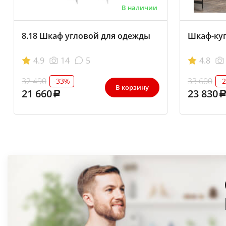
В наличии
8.18 Шкаф угловой для одежды
Шкаф-куп
4.9
14
5
4.8
32 490
33 600
-33%
-
В корзину
21 660
23 830