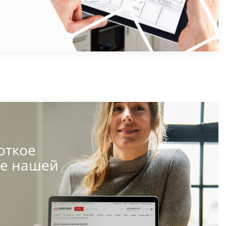
откое
те нашей