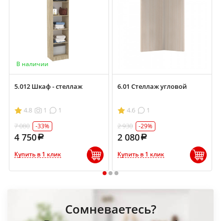
В наличии
5.012 Шкаф - стеллаж
6.01 Стеллаж угловой
4.8
1
1
4.6
1
7 080
2 930
-33%
-29%
4 750
2 080
Купить в 1 клик
Купить в 1 клик
1
2
3
Сомневаетесь?