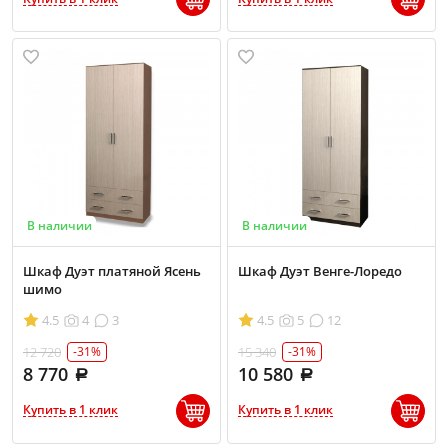
В наличии
В наличии
Шкаф Дуэт платяной Ясень
Шкаф Дуэт Венге-Лоредо
шимо
4.5
4
3
4.5
5
12
12 720
15 340
-31%
-31%
8 770
10 580
Купить в 1 клик
Купить в 1 клик