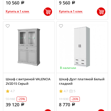
10 560
9 560
Купить в 1 клик
Купить в 1 клик
В наличии
Шкаф с витриной VALENCIA
Шкаф Дуэт платяной Белый
2V2D1S Серый
гладкий
4.7
4.7
5
55 160
11 930
-29%
-26%
39 120
8 770