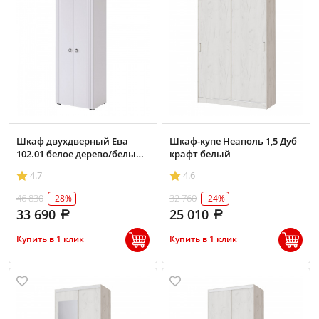
Шкаф двухдверный Ева
Шкаф-купе Неаполь 1,5 Дуб
102.01 белое дерево/белый
крафт белый
матовый
4.7
4.6
46 830
32 760
-28%
-24%
33 690
25 010
Купить в 1 клик
Купить в 1 клик