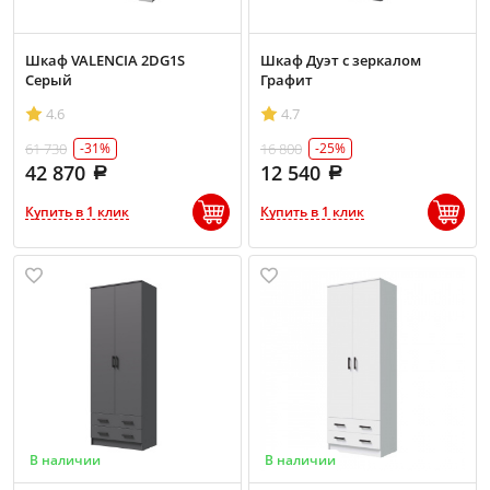
Шкаф VALENCIA 2DG1S
Шкаф Дуэт с зеркалом
Серый
Графит
4.6
4.7
61 730
16 800
-31%
-25%
42 870
12 540
Купить в 1 клик
Купить в 1 клик
В наличии
В наличии