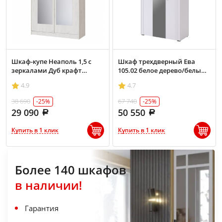
Шкаф-купе Неаполь 1,5 с
Шкаф трехдверный Ева
зеркалами Дуб крафт
105.02 белое дерево/белый
белый
матовый
4.9
4.7
38 690
67 740
-25%
-25%
29 090
50 550
Купить в 1 клик
Купить в 1 клик
Более 140 шкафов
в наличии!
Гарантия