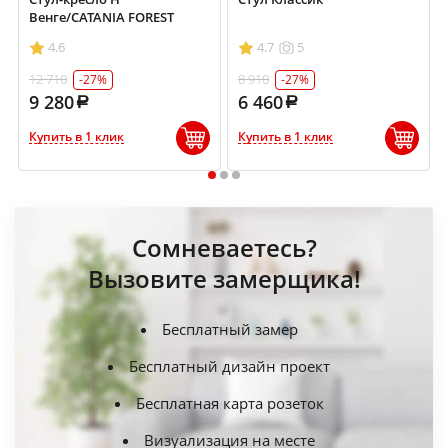
Венге/CATANIA FOREST
4.6
4.7
5
12 710
8 910
-27%
-27%
9 280
6 460
Купить в 1 клик
Купить в 1 клик
1
2
3
Сомневаетесь?
Вызовите замерщика!
Бесплатный замер
Бесплатный дизайн проект
Бесплатная карта розеток
Визуализация на месте