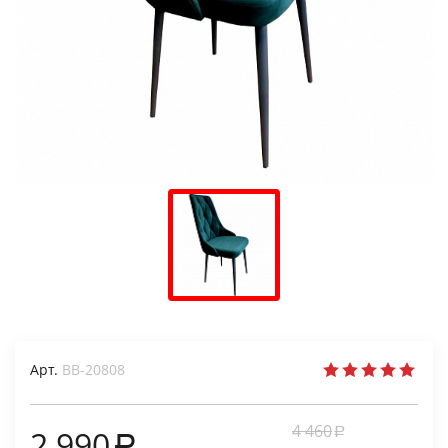
Арт.
ВВ-20808
4 460
2 990