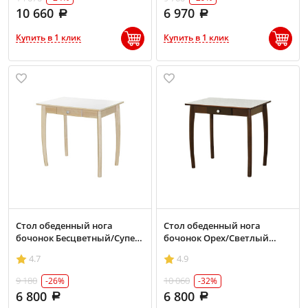
10 660
6 970
Купить в 1 клик
Купить в 1 клик
Стол обеденный нога
Стол обеденный нога
бочонок Бесцветный/Супер
бочонок Орех/Светлый
Белый
мрамор
4.7
4.9
9 180
10 060
-26%
-32%
6 800
6 800