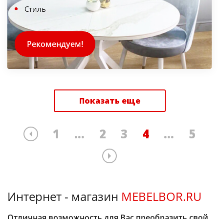
Стиль
Рекомендуем!
Показать еще
1
...
2
3
4
...
5
Интернет - магазин
MEBELBOR.RU
Отличная возможность для Вас преобразить свой