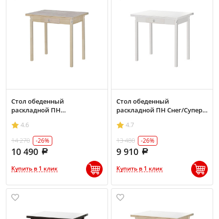
Стол обеденный
Стол обеденный
раскладной ПН
раскладной ПН Снег/Супер
Бесцветный/Бетао матовый
Белый
4.6
4.7
14 270
13 480
-26%
-26%
10 490
9 910
Купить в 1 клик
Купить в 1 клик