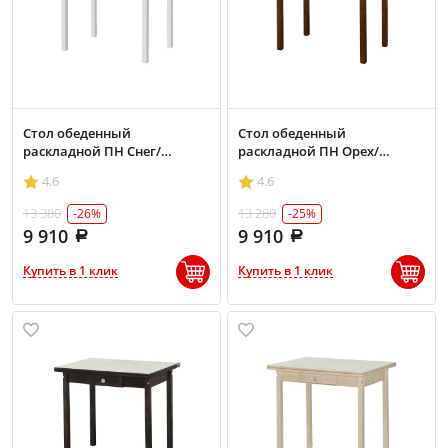
Стол обеденный
Стол обеденный
раскладной ПН Снег/
раскладной ПН Орех/
Светлый мрамор
Светлый мрамор
4.6
4.6
13 380
13 280
-26%
-25%
9 910
9 910
Купить в 1 клик
Купить в 1 клик