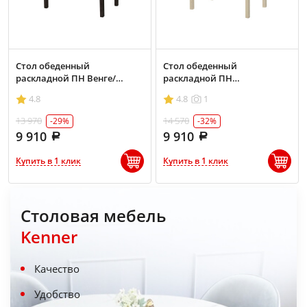
Стол обеденный
Стол обеденный
раскладной ПН Венге/
раскладной ПН
Светлый мрамор
Бесцветный/Светлый
4.8
4.8
1
мрамор
13 970
14 570
-29%
-32%
9 910
9 910
Купить в 1 клик
Купить в 1 клик
Столовая мебель
Kenner
Качество
Удобство