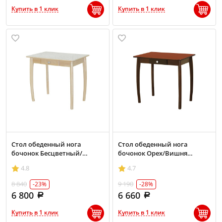
Купить в 1 клик
Купить в 1 клик
Стол обеденный нога
Стол обеденный нога
бочонок Бесцветный/
бочонок Орех/Вишня
Светлый мрамор
пластик
4.8
4.7
8 840
9 190
-23%
-28%
6 800
6 660
Купить в 1 клик
Купить в 1 клик