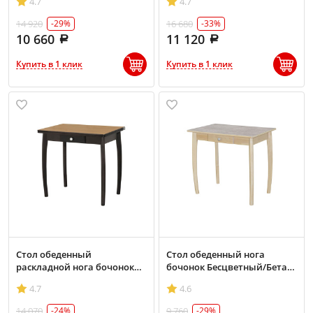
4.7
4.7
14 920
16 680
-29%
-33%
10 660
11 120
Купить в 1 клик
Купить в 1 клик
Стол обеденный
Стол обеденный нога
раскладной нога бочонок
бочонок Бесцветный/Бетао
Венге/Бук пластик
матовый
4.7
4.6
14 070
9 760
-24%
-29%