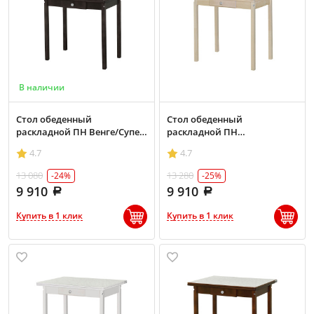
В наличии
Стол обеденный
Стол обеденный
раскладной ПН Венге/Супер
раскладной ПН
Белый
Бесцветный/Супер Белый
4.7
4.7
13 080
13 280
-24%
-25%
9 910
9 910
Купить в 1 клик
Купить в 1 клик