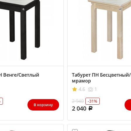
Н Венге/Светлый
Табурет ПН Бесцветный
мрамор
4.6
1
2 940
%
-31%
В корзину
2 040