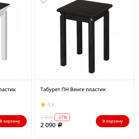
ластик
Табурет ПН Венге пластик
4.8
2 860
-27%
В корзину
В корзину
2 090