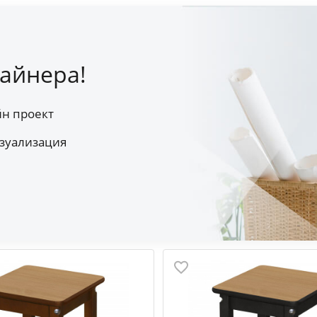
айнера!
йн проект
зуализация