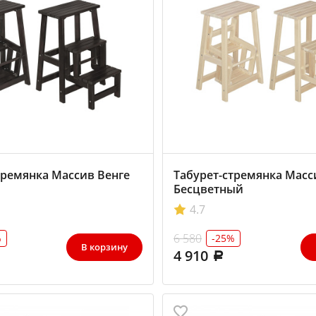
тремянка Массив Венге
Табурет-стремянка Масс
Бесцветный
4.7
6 580
%
-25%
В корзину
4 910