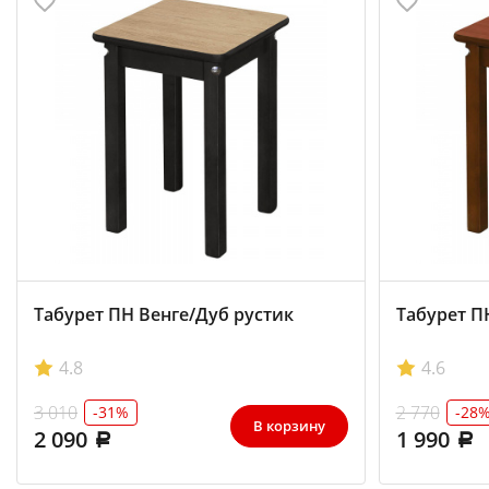
Табурет ПН Венге/Дуб рустик
Табурет П
4.8
4.6
3 010
2 770
-31%
-28
В корзину
2 090
1 990