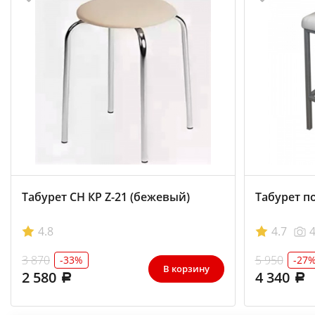
Табурет СН КР Z-21 (бежевый)
Табурет п
4.8
4.7
3 870
5 950
-33%
-27
В корзину
2 580
4 340