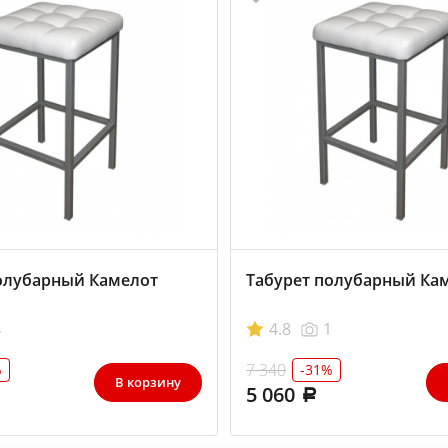
олубарный Камелот
Табурет полубарный Кам
4
4.8
1
7 340
%
-31%
В корзину
5 060