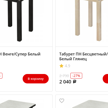
Н Венге/Супер Белый
Табурет ПН Бесцветный
Белый Глянец
4.9
2 790
%
-27%
В корзину
2 040