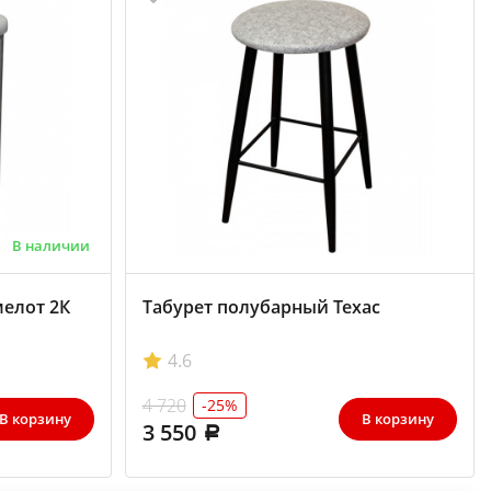
В наличии
елот 2К
Табурет полубарный Техас
4.6
4 720
-25%
В корзину
В корзину
3 550