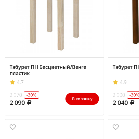
Табурет ПН Бесцветный/Венге
Табурет П
пластик
4.7
4.9
2 970
2 900
-30%
-30
В корзину
2 090
2 040