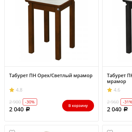
Табурет ПН Орех/Светлый мрамор
Табурет П
мрамор
4.8
4.6
2 900
2 960
-30%
-31
В корзину
2 040
2 040