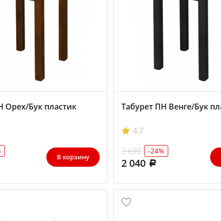
Н Орех/Бук пластик
Табурет ПН Венге/Бук пл
4.7
2 690
%
-24%
В корзину
2 040