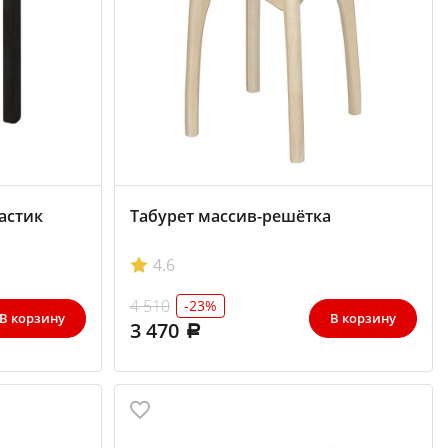
астик
Табурет массив-решётка
4.6
4 510
-23%
В корзину
В корзину
3 470