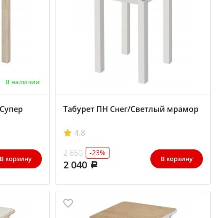
В наличии
/Супер
Табурет ПН Снег/Светлый мрамор
4.8
2 650
-23%
В корзину
В корзину
2 040