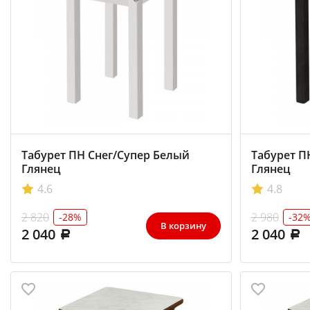
Табурет ПН Снег/Супер Белый
Табурет П
Глянец
Глянец
4.6
4.8
2 820
2 980
-28%
-32
В корзину
2 040
2 040