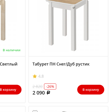
В наличии
/Светлый
Табурет ПН Снег/Дуб рустик
4.8
2 820
-26%
В корзину
В корзину
2 090