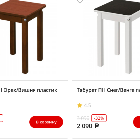
Н Орех/Вишня пластик
Табурет ПН Снег/Венге п
4.5
3 090
%
-32%
В корзину
2 090