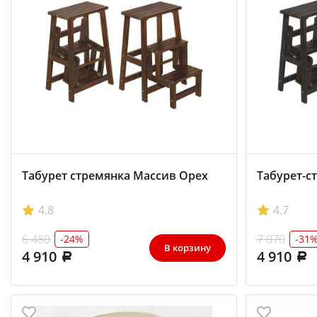
Табурет стремянка Массив Орех
Табурет-с
4.8
4.7
6 480
7 070
-24%
-31
В корзину
4 910
4 910