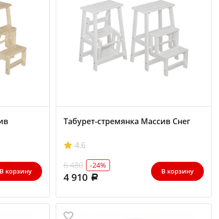
ив
Табурет-стремянка Массив Снег
4.6
6 480
-24%
В корзину
В корзину
4 910