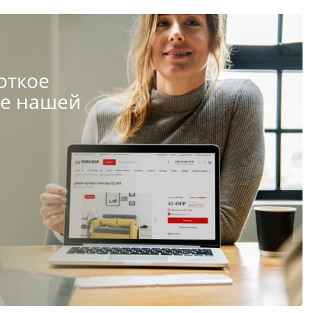
откое
те нашей