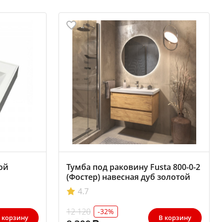
ой
Тумба под раковину Fusta 800-0-2
(Фостер) навесная дуб золотой
4.7
12 120
-32%
 корзину
В корзину