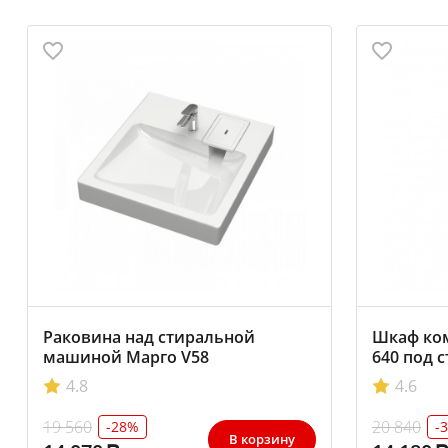
Раковина над стиральной
Шкаф ко
машиной Марго V58
640 под 
белый
4.8
4.6
19 560
20 840
-28%
-
В корзину