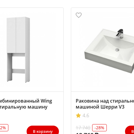
мбинированный Wing
Раковина над стиральн
стиральную машину
машиной Шерри V3
4.6
17 740
32%
-28%
В корзину
В