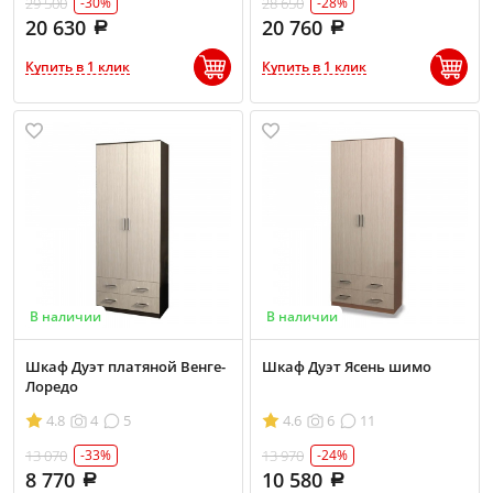
29 500
28 650
-30%
-28%
20 630
20 760
Купить в 1 клик
Купить в 1 клик
В наличии
В наличии
Шкаф Дуэт платяной Венге-
Шкаф Дуэт Ясень шимо
Лоредо
4.8
4
5
4.6
6
11
13 070
13 970
-33%
-24%
8 770
10 580