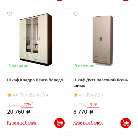
В наличии
В наличии
Шкаф Квадро Венге-Лоредо
Шкаф Дуэт платяной Ясень
шимо
4.6
1
14
4
4.5
4
3
28 440
12 720
-27%
-31%
20 760
8 770
Купить в 1 клик
Купить в 1 клик