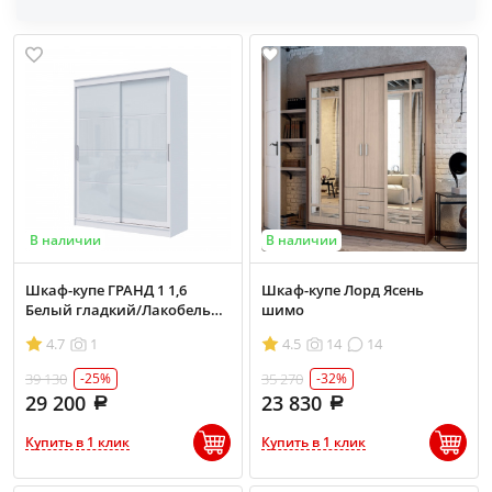
В наличии
В наличии
Шкаф-купе ГРАНД 1 1,6
Шкаф-купе Лорд Ясень
Белый гладкий/Лакобель
шимо
белый
4.7
1
4.5
14
14
39 130
35 270
-25%
-32%
29 200
23 830
Купить в 1 клик
Купить в 1 клик