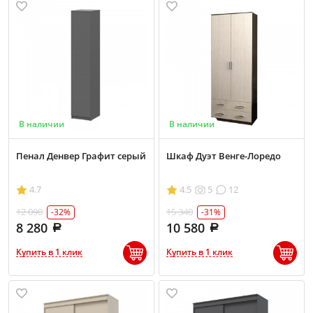
В наличии
В наличии
Пенал Денвер Графит серый
Шкаф Дуэт Венге-Лоредо
4.7
4.5
5
12
12 090
15 340
-32%
-31%
8 280
10 580
Купить в 1 клик
Купить в 1 клик