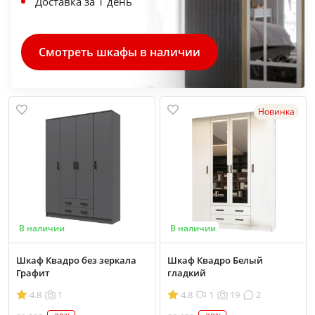
Доставка за 1 день
Смотреть шкафы в наличии
Новинка
В наличии
В наличии
Шкаф Квадро без зеркала
Шкаф Квадро Белый
Графит
гладкий
4.8
1
4.8
1
19
2