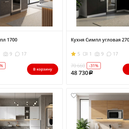
пл 1700
Кухня Симпл угловая 27
1
9
17
5
1
9
17
70 660
2%
-31%
В корзину
48 730