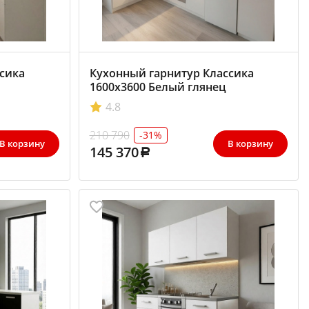
сика
Кухонный гарнитур Классика
1600х3600 Белый глянец
4.8
210 790
-31%
В корзину
В корзину
145 370