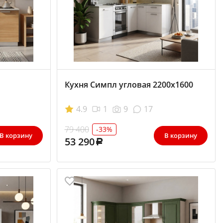
Кухня Симпл угловая 2200x1600
4.9
1
9
17
79 400
-33%
В корзину
В корзину
53 290