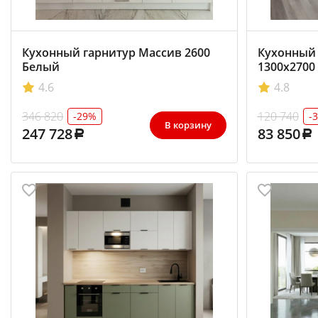
Кухонный гарнитур Массив 2600
Кухонный 
Белый
1300х2700
4.6
4.8
346 820
120 740
-29%
-
В корзину
247 728
83 850