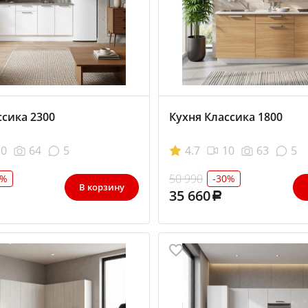
ссика 2300
Кухня Классика 1800
10
64
5
4.7
10
63
5
50 990
5%
-30%
В корзину
35 660