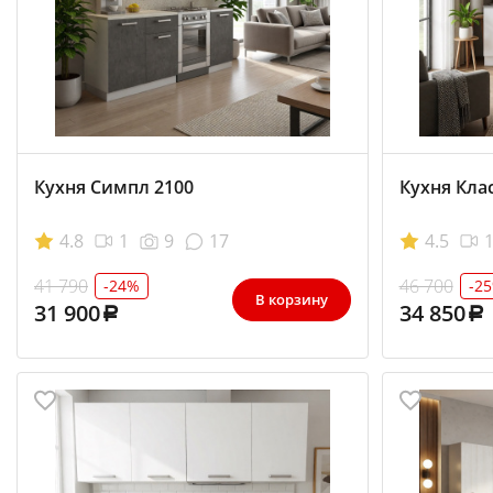
Кухня Симпл 2100
Кухня Кла
4.8
1
9
17
4.5
41 790
46 700
-24%
-2
В корзину
31 900
34 850