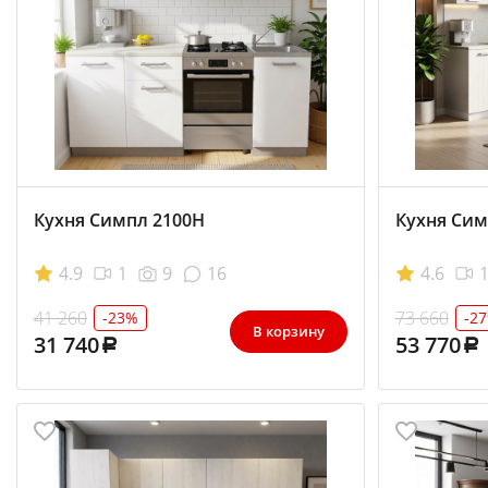
Кухня Симпл 2100Н
Кухня Сим
4.9
1
9
16
4.6
41 260
73 660
-23%
-2
В корзину
31 740
53 770