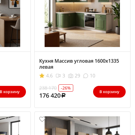
Кухня Массив угловая 1600х1335
левая
4.6
3
29
10
238 170
-26%
В корзину
В корзину
176 420