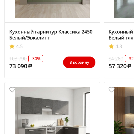
Кухонный гарнитур Классика 2450
Кухонный 
Белый/Эвкалипт
Белый гля
4.5
4.8
103 790
84 260
-30%
-3
В корзину
73 090
57 320