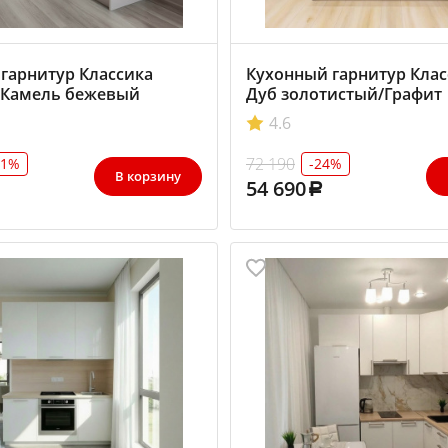
гарнитур Классика
Кухонный гарнитур Клас
 Камель бежевый
Дуб золотистый/Графит
4.6
72 190
31%
-24%
В корзину
54 690