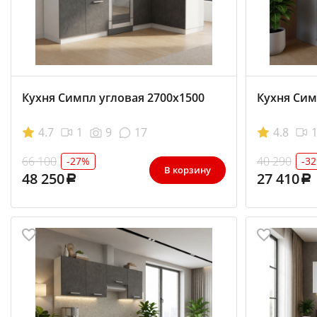
Кухня Симпл угловая 2700x1500
Кухня Сим
4.7
1
9
17
4.8
66 100
40 290
-27%
-3
В корзину
48 250
27 410