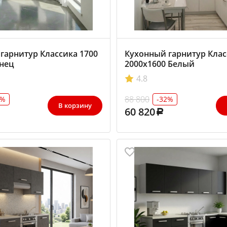
гарнитур Классика 1700
Кухонный гарнитур Клас
нец
2000х1600 Белый
4.8
88 800
2%
-32%
В корзину
60 820