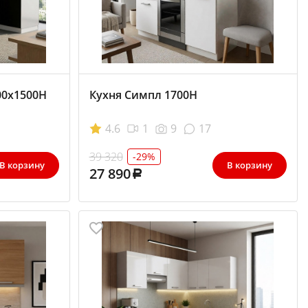
00x1500Н
Кухня Симпл 1700Н
4.6
1
9
17
39 320
-29%
В корзину
В корзину
27 890