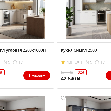
пл угловая 2200x1600Н
Кухня Симпл 2500
1
9
17
4.8
1
9
17
62 680
7%
-32%
В корзину
42 640