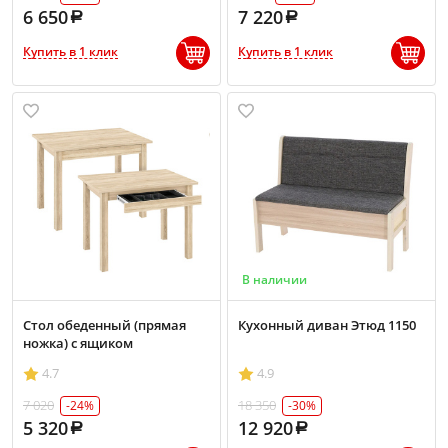
6 650
7 220
Купить в 1 клик
Купить в 1 клик
В наличии
Стол обеденный (прямая
Кухонный диван Этюд 1150
ножка) с ящиком
4.7
4.9
7 020
18 350
-24%
-30%
5 320
12 920