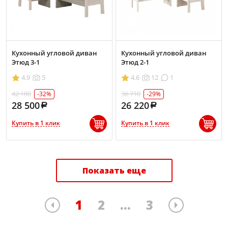
Кухонный угловой диван
Кухонный угловой диван
Этюд 3-1
Этюд 2-1
4.9
5
4.6
12
1
42 180
36 710
-32%
-29%
28 500
26 220
Купить в 1 клик
Купить в 1 клик
Показать еще
1
2
...
3