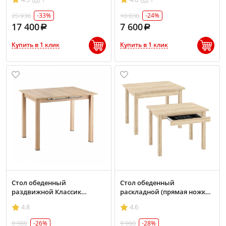
25 930
10 030
-33%
-24%
17 400
7 600
Купить в 1 клик
Купить в 1 клик
Стол обеденный
Стол обеденный
раздвижной Классик
раскладной (прямая ножка)
700х900/1200
с ящиком
4.8
4.6
8 980
9 960
-26%
-28%