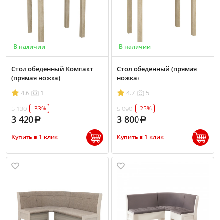
В наличии
В наличии
Стол обеденный Компакт
Стол обеденный (прямая
(прямая ножка)
ножка)
4.6
1
4.7
5
5 130
5 090
-33%
-25%
3 420
3 800
Купить в 1 клик
Купить в 1 клик