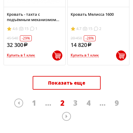
Кровать - тахта с
Кровать Мелисса 1600
подъёмным механизмом
Классика 1400 без матраса
4.6
15
1
4.7
15
2
45 540
20 450
-29%
-28%
32 300
14 820
Купить в 1 клик
Купить в 1 клик
Показать еще
1
...
2
3
4
...
9