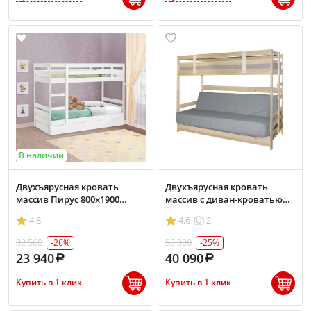
В наличии
Двухъярусная кровать
Двухъярусная кровать
массив Пирус 800х1900
массив с диван-кроватью
белая эмаль
800х1900 БНП
4.8
4.6
2
32 560
53 320
-26%
-25%
23 940
40 090
Купить в 1 клик
Купить в 1 клик