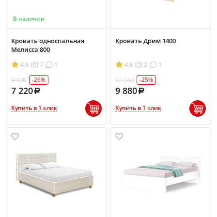
В наличии
Кровать односпальная
Кровать Дрим 1400
Мелисса 800
4.8
7
1
4.8
2
1
9 820
13 240
-26%
-25%
7 220
9 880
Купить в 1 клик
Купить в 1 клик