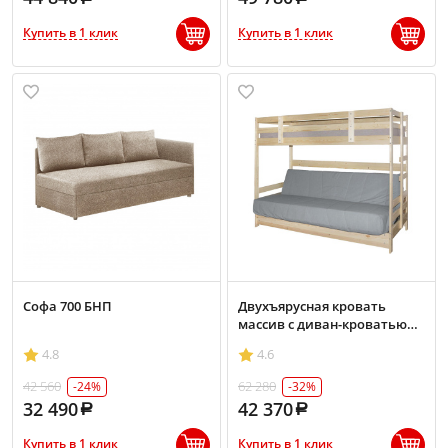
Купить в 1 клик
Купить в 1 клик
Софа 700 БНП
Двухъярусная кровать
массив с диван-кроватью
800х1900 БНП Белая эмаль
4.8
4.6
42 560
62 280
-24%
-32%
32 490
42 370
Купить в 1 клик
Купить в 1 клик