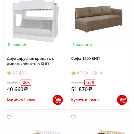
В наличии
В наличии
Двухъярусная кровать с
Софа 1200 БНП
диван-кроватью БНП
4.7
2
4.7
1
14
55 300
73 660
-26%
-30%
40 660
51 870
Купить в 1 клик
Купить в 1 клик