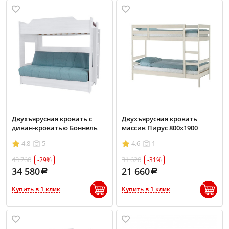
Двухъярусная кровать с
Двухъярусная кровать
диван-кроватью Боннель
массив Пирус 800х1900
4.8
5
4.6
1
48 760
31 620
-29%
-31%
34 580
21 660
Купить в 1 клик
Купить в 1 клик