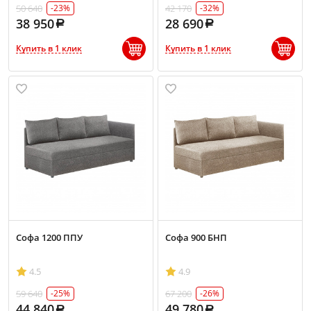
50 640
42 170
-23%
-32%
38 950
28 690
Купить в 1 клик
Купить в 1 клик
Софа 1200 ППУ
Софа 900 БНП
4.5
4.9
59 640
67 200
-25%
-26%
44 840
49 780