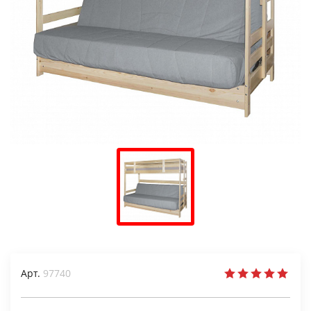
Арт.
97740