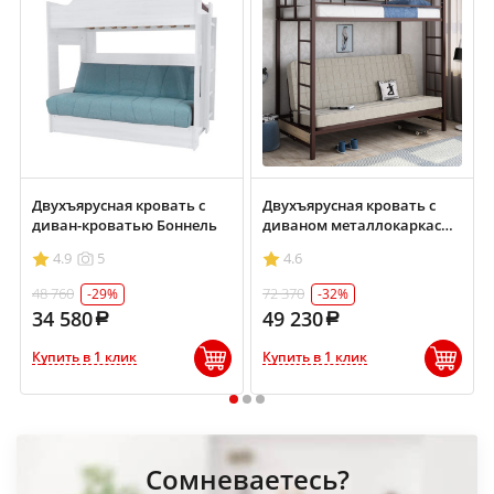
Двухъярусная кровать с
Двухъярусная кровать с
диван-кроватью Боннель
диваном металлокаркас
Мадлен
4.9
5
4.6
48 760
72 370
-29%
-32%
34 580
49 230
Купить в 1 клик
Купить в 1 клик
1
2
3
Сомневаетесь?