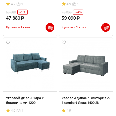
4.7
1
4.9
1
63 680
78 000
-25%
-24%
47 880
59 090
Купить в 1 клик
Купить в 1 клик
Угловой диван Лира с
Угловой диван "Виктория 2-
боковинами 1200
1 comfort Люкс 1400 2К
4.6
1
4.9