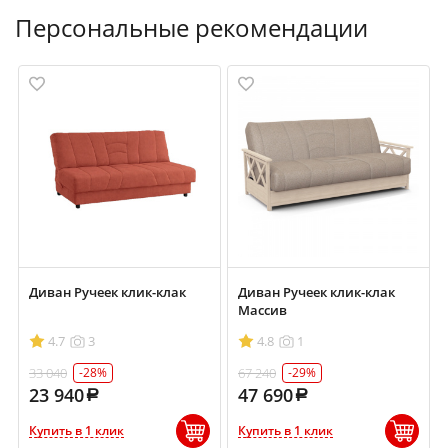
Персональные рекомендации
Диван Ручеек клик-клак
Диван Ручеек клик-клак
Массив
4.7
3
4.8
1
33 040
67 240
-28%
-29%
23 940
47 690
Купить в 1 клик
Купить в 1 клик