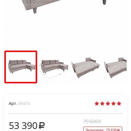
Арт.
89474
79 020
53 390
Экономия:
25 630