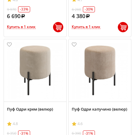
9 970
6 260
-33%
-30%
6 690
4 380
Купить в 1 клик
Купить в 1 клик
Пуф Одри крем (велюр)
Пуф Одри капучино (велюр)
4.8
4.6
6 350
6 390
-31%
-31%