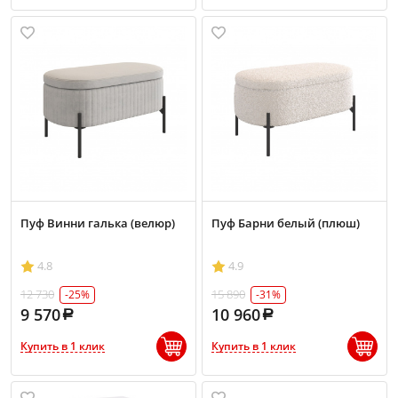
Пуф Винни галька (велюр)
Пуф Барни белый (плюш)
4.8
4.9
12 730
15 890
-25%
-31%
9 570
10 960
Купить в 1 клик
Купить в 1 клик