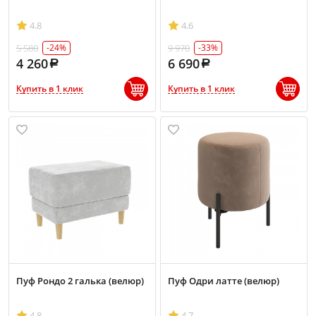
4.8
4.6
5 580
9 970
-24%
-33%
4 260
6 690
Купить в 1 клик
Купить в 1 клик
Пуф Рондо 2 галька (велюр)
Пуф Одри латте (велюр)
4.8
4.7