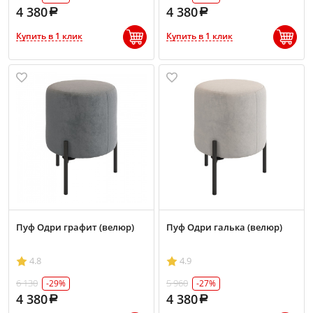
4 380
4 380
Купить в 1 клик
Купить в 1 клик
Пуф Одри графит (велюр)
Пуф Одри галька (велюр)
4.8
4.9
6 130
5 960
-29%
-27%
4 380
4 380