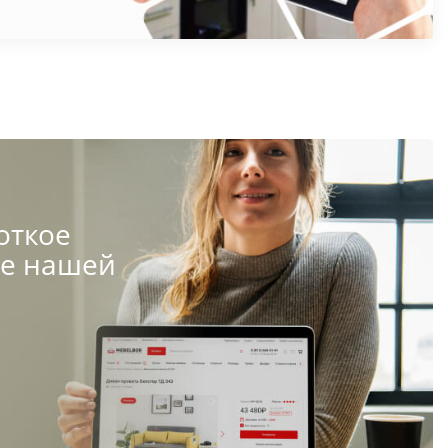
откое
те нашей