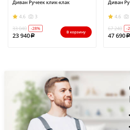
Диван Ручеек клик-клак
Диван Ру
4.6
3
4.6
33 040
67 240
-28%
-
В корзину
23 940
47 690