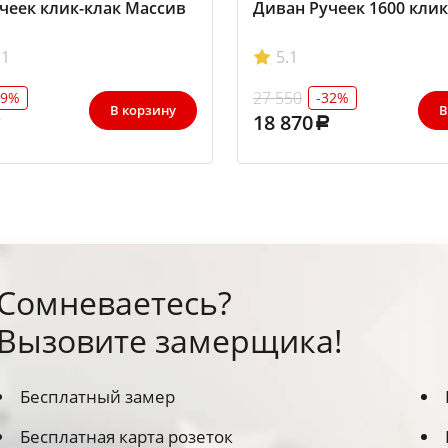
чеек клик-клак Массив
Диван Ручеек 1600 клик
1
5.1
27 550
29%
-32%
В корзину
В
18 870
Сомневаетесь?
Вызовите замерщика!
Бесплатный замер
Бесплатная карта розеток