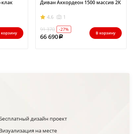
-клак
Диван Аккордеон 1500 массив 2К
4.6
1
91 370
-27%
 корзину
В корзину
66 690
Бесплатный дизайн проект
Визуализация на месте