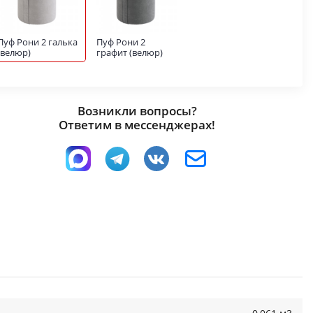
Пуф Рони 2 галька
Пуф Рони 2
(велюр)
графит (велюр)
Возникли вопросы?
Ответим в мессенджерах!