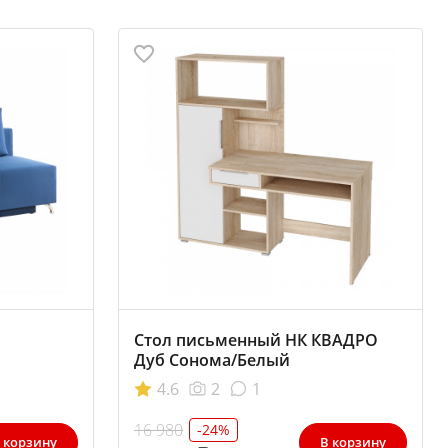
Стол письменный НК КВАДРО
Дуб Сонома/Белый
4.6
2
1
16 980
-24%
 корзину
В корзину