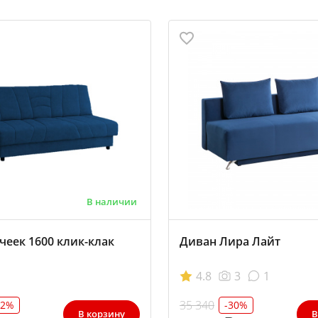
В наличии
чеек 1600 клик-клак
Диван Лира Лайт
4.8
3
1
35 340
32%
-30%
В корзину
В