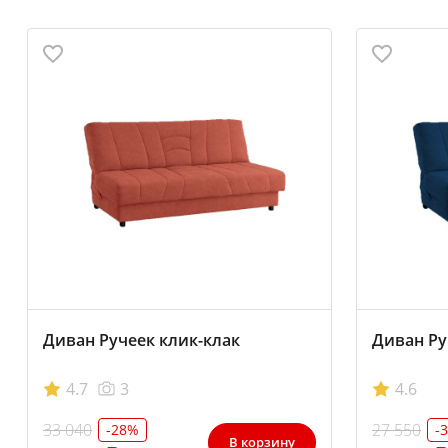
Диван Ручеек клик-клак
Диван Ру
4.7
3
4.6
33 040
27 550
-28%
-
В корзину