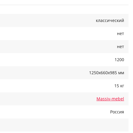
классический
нет
нет
1200
1250x660x985 мм
15 кг
Massiv-mebel
Россия