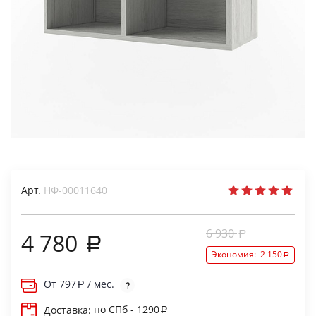
Арт.
НФ-00011640
6 930
4 780
Экономия:
2 150
От
797
/ мес.
по СПб - 1290
Доставка: