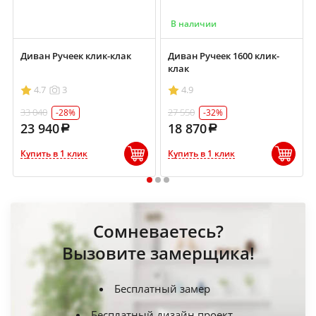
В наличии
Диван Ручеек клик-клак
Диван Ручеек 1600 клик-
клак
4.7
3
4.9
33 040
27 550
-28%
-32%
23 940
18 870
Купить в 1 клик
Купить в 1 клик
1
2
3
Сомневаетесь?
Вызовите замерщика!
Бесплатный замер
Бесплатный дизайн проект