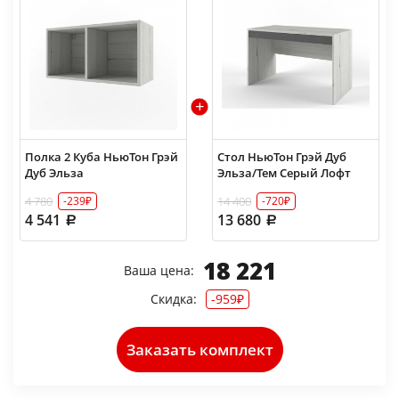
Полка 2 Куба НьюТон Грэй
Стол НьюТон Грэй Дуб
Дуб Эльза
Эльза/Тем Серый Лофт
4 780
14 400
-239₽
-720₽
4 541
13 680
18 221
Ваша цена:
Скидка:
-959₽
Заказать комплект