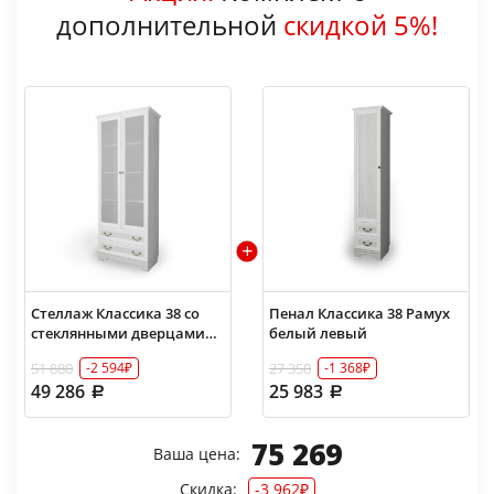
дополнительной
скидкой 5%!
Стеллаж Классика 38 со
Пенал Классика 38 Рамух
стеклянными дверцами
белый левый
Рамух белый
51 880
27 350
-2 594₽
-1 368₽
49 286
25 983
75 269
Ваша цена:
Скидка:
-3 962₽