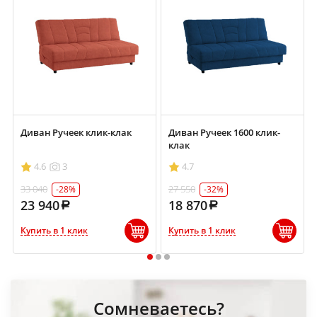
Диван Ручеек клик-клак
Диван Ручеек 1600 клик-
клак
4.6
3
4.7
33 040
27 550
-28%
-32%
23 940
18 870
Купить в 1 клик
Купить в 1 клик
1
2
3
Сомневаетесь?