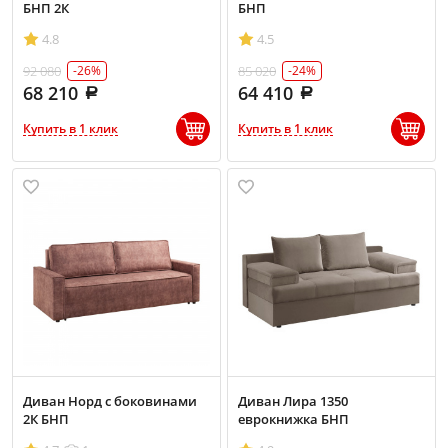
БНП 2К
БНП
4.8
4.5
92 080
85 020
-26%
-24%
68 210
64 410
Купить в 1 клик
Купить в 1 клик
Диван Норд с боковинами
Диван Лира 1350
2К БНП
еврокнижка БНП