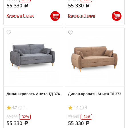
55 330
55 330
Купить в 1 клик
Купить в 1 клик
Диван-кровать Анита ТД 374
Диван-кровать Анита ТД 373
4.7
4
4.6
4
80 780
73 040
-32%
-24%
55 330
55 330