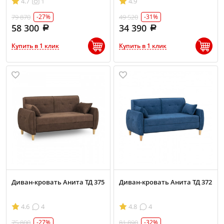
4.7
1
4.9
79 870
49 520
-27%
-31%
58 300
34 390
Купить в 1 клик
Купить в 1 клик
Диван-кровать Анита ТД 375
Диван-кровать Анита ТД 372
4.6
4
4.8
4
75 800
81 890
-27%
-32%