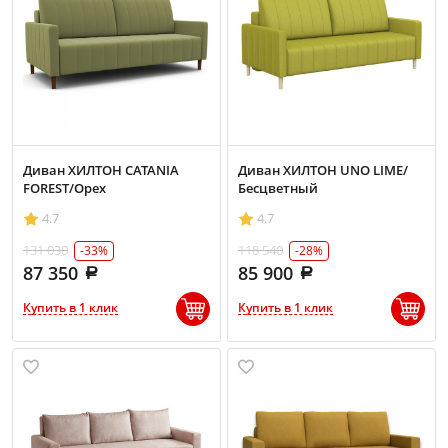
Диван ХИЛТОН CATANIA
Диван ХИЛТОН UNO LIME/
FOREST/Орех
Бесцветный
4.7
4.7
131 030
118 540
-33%
-28%
87 350
85 900
Купить в 1 клик
Купить в 1 клик